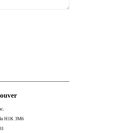
rouver
c.
ada H1K 3M6
81