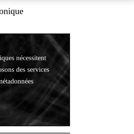
tonique
ques nécessitent
osons des services
 métadonnées