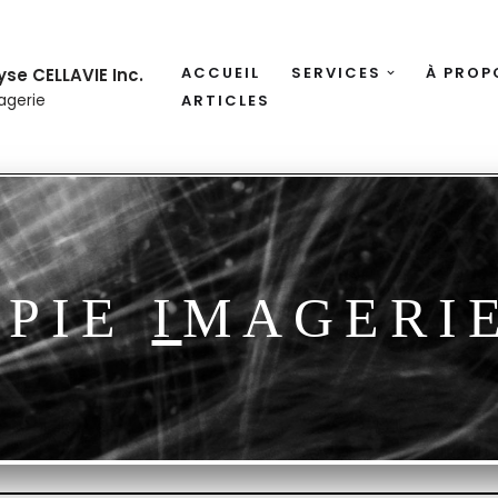
ACCUEIL
SERVICES
À PROP
se CELLAVIE Inc.
agerie
ARTICLES
OPIE
I
MAGERI